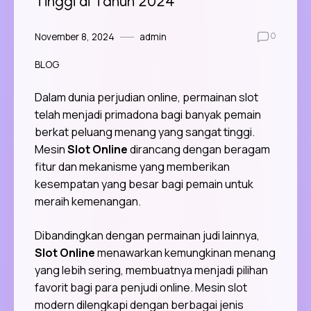
Tinggi di Tahun 2024
November 8, 2024
admin
0
BLOG
Dalam dunia perjudian online, permainan slot
telah menjadi primadona bagi banyak pemain
berkat peluang menang yang sangat tinggi.
Mesin
Slot Online
dirancang dengan beragam
fitur dan mekanisme yang memberikan
kesempatan yang besar bagi pemain untuk
meraih kemenangan.
Dibandingkan dengan permainan judi lainnya,
Slot Online
menawarkan kemungkinan menang
yang lebih sering, membuatnya menjadi pilihan
favorit bagi para penjudi online. Mesin slot
modern dilengkapi dengan berbagai jenis