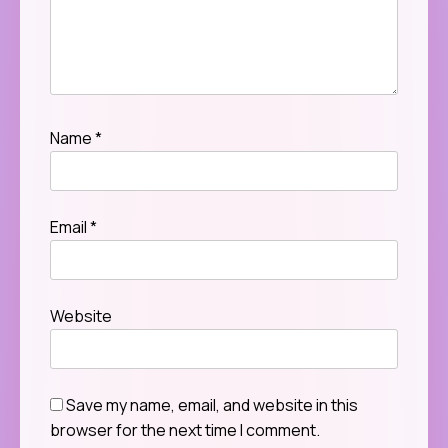
Name
*
Email
*
Website
Save my name, email, and website in this
browser for the next time I comment.