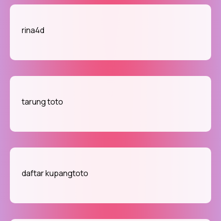
rina4d
tarung toto
daftar kupangtoto