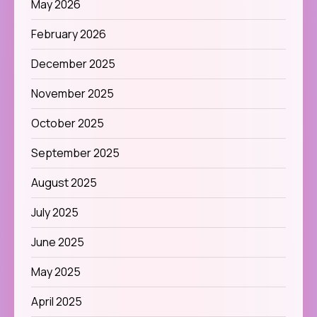
May 2026
February 2026
December 2025
November 2025
October 2025
September 2025
August 2025
July 2025
June 2025
May 2025
April 2025