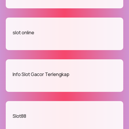
slot online
Info Slot Gacor Terlengkap
Slot88