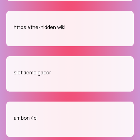
https://the-hidden.wiki
slot demo gacor
ambon 4d