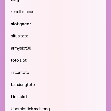
result macau
slot gacor
situs toto
armyslot88
toto slot
racuntoto
bandungtoto
Link slot
Userslot link mahjong