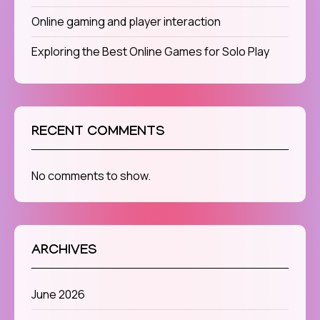
Online gaming and player interaction
Exploring the Best Online Games for Solo Play
RECENT COMMENTS
No comments to show.
ARCHIVES
June 2026