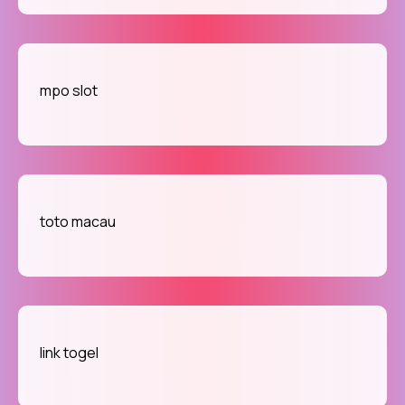
mpo slot
toto macau
link togel