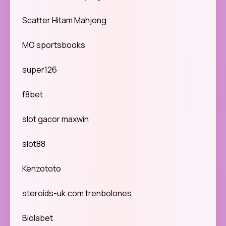
Scatter Hitam Mahjong
MO sportsbooks
super126
f8bet
slot gacor maxwin
slot88
Kenzototo
steroids-uk.com trenbolones
Biolabet